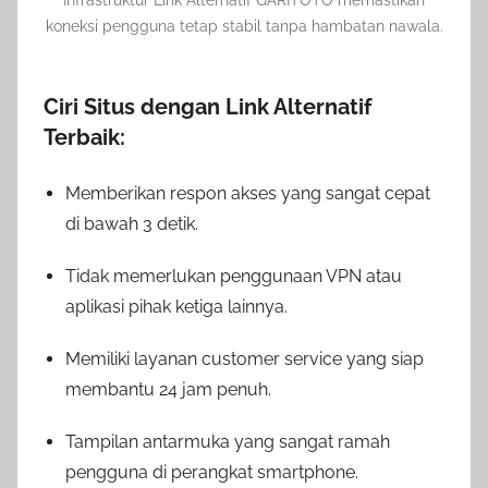
Infrastruktur Link Alternatif GARITOTO memastikan
koneksi pengguna tetap stabil tanpa hambatan nawala.
Ciri Situs dengan Link Alternatif
Terbaik:
Memberikan respon akses yang sangat cepat
di bawah 3 detik.
Tidak memerlukan penggunaan VPN atau
aplikasi pihak ketiga lainnya.
Memiliki layanan customer service yang siap
membantu 24 jam penuh.
Tampilan antarmuka yang sangat ramah
pengguna di perangkat smartphone.