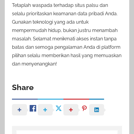
Tetaplah waspada terhadap situs palsu dan
selalu prioritaskan keamanan data pribadi Anda.
Gunakan teknologi yang ada untuk
mempermudah hidup, bukan justru menambah
masalah. Selamat menikmati akses instan tanpa
batas dan semoga pengalaman Anda di platform
pilihan selalu memberikan hasil yang memuaskan
dan menyenangkan!
Share