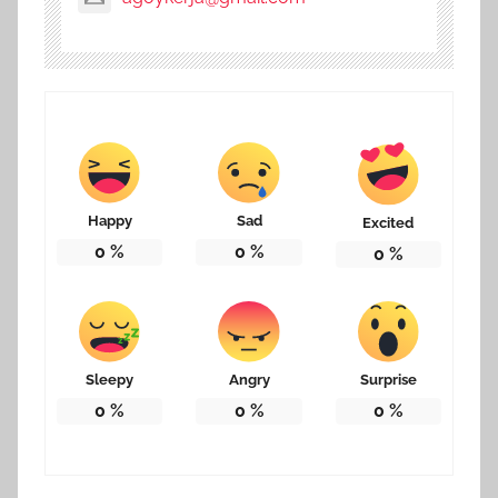
Happy
Sad
Excited
0
%
0
%
0
%
Sleepy
Angry
Surprise
0
%
0
%
0
%