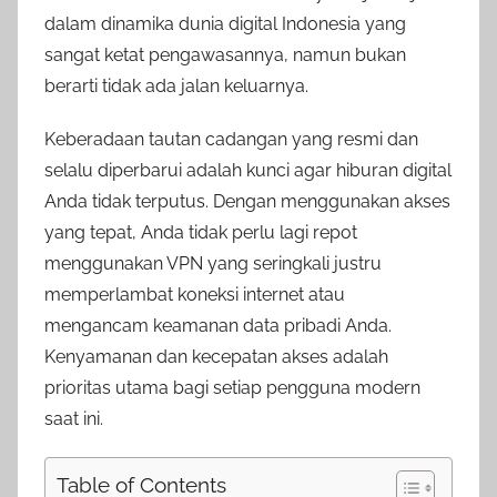
dalam dinamika dunia digital Indonesia yang
sangat ketat pengawasannya, namun bukan
berarti tidak ada jalan keluarnya.
Keberadaan tautan cadangan yang resmi dan
selalu diperbarui adalah kunci agar hiburan digital
Anda tidak terputus. Dengan menggunakan akses
yang tepat, Anda tidak perlu lagi repot
menggunakan VPN yang seringkali justru
memperlambat koneksi internet atau
mengancam keamanan data pribadi Anda.
Kenyamanan dan kecepatan akses adalah
prioritas utama bagi setiap pengguna modern
saat ini.
Table of Contents