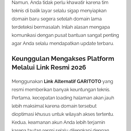
Namun, Anda tidak perlu khawatir karena tim
teknis di balik layar selalu sigap menyiapkan
domain baru segera setelah domain lama
terdeteksi bermasalah. Inilah alasan mengapa
komunikasi dengan pusat bantuan sangat penting
agar Anda selalu mendapatkan update terbaru.
Keunggulan Mengakses Platform
Melalui Link Resmi 2026
Menggunakan
Link Alternatif GARITOTO
yang
resmi memberikan banyak keuntungan teknis.
Pertama, kecepatan loading halaman akan jauh
lebih maksimal karena domain tersebut
dioptimasi khusus untuk wilayah akses tertentu.
Kedua, keamanan akun Anda lebih terjamin
karena tautan resmi selalu dilengkapi dengan