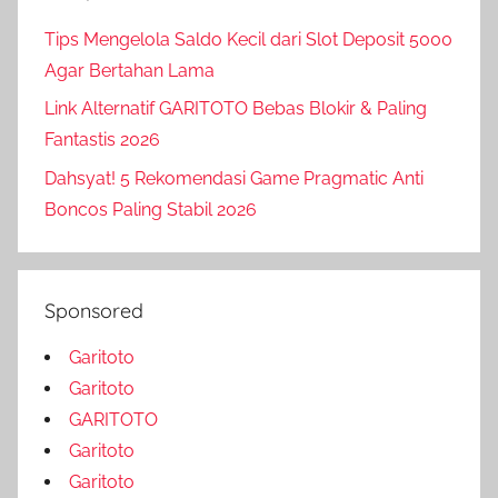
Tips Mengelola Saldo Kecil dari Slot Deposit 5000
Agar Bertahan Lama
Link Alternatif GARITOTO Bebas Blokir & Paling
Fantastis 2026
Dahsyat! 5 Rekomendasi Game Pragmatic Anti
Boncos Paling Stabil 2026
Sponsored
Garitoto
Garitoto
GARITOTO
Garitoto
Garitoto